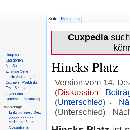
Seite
Diskussion
Cuxpedia
sucht
kön
Hauptseite
Hincks Platz
Kategorien
Alle Seiten
Zufällige Seite
Letzte Änderungen
Version vom 14. De
Cuxhaven-Weblinks
Erste Schritte
(
Diskussion
|
Beiträ
Impressum
Datenschutzerklärung
(
Unterschied
)
← Näc
Werkzeuge
(Unterschied) | Näc
Links auf diese Seite
Änderungen an
Wechseln zu:
Navigation
,
Suche
verlinkten Seiten
Hincks Platz
ist e
Spezialseiten