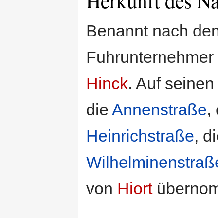
Herkunft des N
Benannt nach dem
Fuhrunternehmer 
Hinck
. Auf seine
die
Annenstraße
,
Heinrichstraße
, d
Wilhelminenstraß
von
Hiort
übernomm