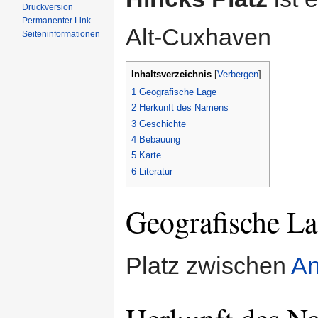
Druckversion
Permanenter Link
Alt-Cuxhaven
Seiten­informationen
Inhaltsverzeichnis
[
Verbergen
]
1
Geografische Lage
2
Herkunft des Namens
3
Geschichte
4
Bebauung
5
Karte
6
Literatur
Geografische L
Platz zwischen
An