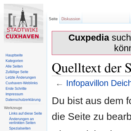
Seite
Diskussion
Cuxpedia
sucht
kön
Hauptseite
Quelltext der 
Kategorien
Alle Seiten
Zufällige Seite
Letzte Änderungen
←
Infopavillon Dei
Cuxhaven-Weblinks
Erste Schritte
Wechseln zu:
Navigation
,
Suche
Impressum
Du bist aus dem f
Datenschutzerklärung
Werkzeuge
die Seite zu bearb
Links auf diese Seite
Änderungen an
verlinkten Seiten
Spezialseiten