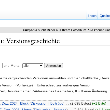
Lesen
Quellte
Cuxpedia
sucht Bilder aus Ihrem Fotoalbum.
Sie
können uns
u: Versionsgeschichte
und Monat:
e zu vergleichenden Versionen auswählen und die Schaltfläche „Gewähl
en Version, (Vorherige) = Unterschied zur vorherigen Version
 Zeit, Benutzername/IP-Adresse des Bearbeiters, K = Kleine Änderung
7. Dez. 2024
‎
Block
(
Diskussion
|
Beiträge
)
‎
. .
(2.695 Bytes)
(+1 Byte)
27. Dez. 2021
‎
Matze
(
Diskussion
|
Beiträge
)
‎
. .
(2.694 Bytes)
(+4 Bytes