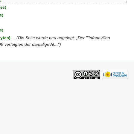
tes)
s)
s)
Bytes)
‎
. .
(Die Seite wurde neu angelegt: „Der '''Infopavillon
9 verfolgten der damalige Al…“)