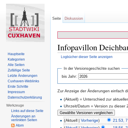
Seite
Diskussion
Infopavillon Deichba
Hauptseite
Logbücher dieser Seite anzeigen
Kategorien
Wechseln zu:
Navigation
,
Suche
Alle Seiten
In der Versionsgeschichte suchen
Zufällige Seite
Letzte Änderungen
bis Jahr:
Cuxhaven-Weblinks
Erste Schritte
Zur Anzeige der Änderungen einfach di
Impressum
Datenschutzerklärung
(Aktuell) = Unterschied zur aktuell
Werkzeuge
Uhrzeit/Datum = Version zu dieser
Links auf diese Seite
Änderungen an
verlinkten Seiten
(Aktuell |
Vorherige
)
21:53, 
Atom
(
Aktuell
|
Vorherige
)
18:56, 