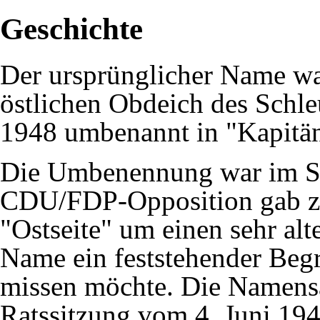
Geschichte
Der ursprünglicher Name war
östlichen Obdeich des
Schle
1948
umbenannt in "Kapitän
Die Umbenennung war im Sta
CDU/FDP-Opposition gab zu 
"Ostseite" um einen sehr al
Name ein feststehender Begri
missen möchte. Die Namens
Ratssitzung vom
4. Juni
19