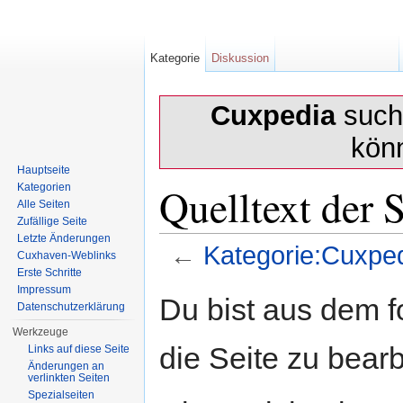
Kategorie
Diskussion
Cuxpedia
sucht
kön
Hauptseite
Quelltext der 
Kategorien
Alle Seiten
Zufällige Seite
Letzte Änderungen
←
Kategorie:Cuxpe
Cuxhaven-Weblinks
Erste Schritte
Wechseln zu:
Navigation
,
Suche
Impressum
Du bist aus dem f
Datenschutzerklärung
Werkzeuge
die Seite zu bearb
Links auf diese Seite
Änderungen an
verlinkten Seiten
Spezialseiten