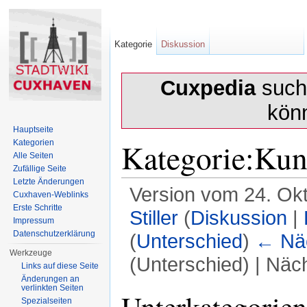
Kategorie
Diskussion
Cuxpedia
sucht
kön
Hauptseite
Kategorie:Kun
Kategorien
Alle Seiten
Zufällige Seite
Letzte Änderungen
Version vom 24. Ok
Cuxhaven-Weblinks
Erste Schritte
Stiller
(
Diskussion
|
Impressum
Datenschutzerklärung
(
Unterschied
)
← Näc
Werkzeuge
(Unterschied) | Näc
Links auf diese Seite
Änderungen an
Wechseln zu:
Navigation
,
Suche
verlinkten Seiten
Unterkategorien
Spezialseiten