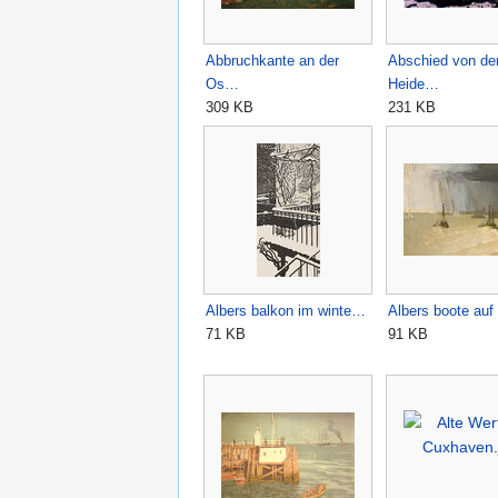
Abbruchkante an der
Abschied von de
Os…
Heide…
309 KB
231 KB
Albers balkon im winte…
Albers boote auf
71 KB
91 KB