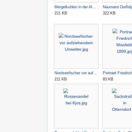
Mergelkuhlen in der Al…
Naumann Dorfidyl
221 KB
322 KB
Nordseefischer vor auf…
Portraet Friedri
211 KB
83 KB