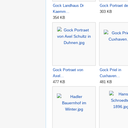
Gock Landhaus Dr
Gock Portraet d
Kaemm…
303 KB
354 KB
Gock Portraet von
Gock Priel in
Axel…
Cuxhaven…
477 KB
481 KB