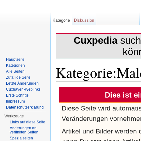
Kategorie
Diskussion
Cuxpedia
sucht
kön
Hauptseite
Kategorie:Mal
Kategorien
Alle Seiten
Zufällige Seite
Letzte Änderungen
Wechseln zu:
Navigation
,
Suche
Cuxhaven-Weblinks
Dies ist e
Erste Schritte
Impressum
Diese Seite wird automatisc
Datenschutzerklärung
Werkzeuge
Veränderungen vornehme
Links auf diese Seite
Änderungen an
Artikel und Bilder werden 
verlinkten Seiten
Spezialseiten