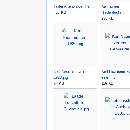
In der Altenwalder Hei…
Kallmorgen
417 KB
Niederdeuts…
296 KB
Karl Naumann um
Karl Naumann vo
1920.jpg
einem…
54 KB
116 KB