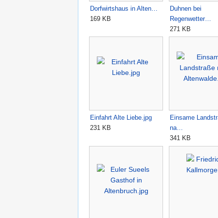
Dorfwirtshaus in Alten…
Duhnen bei
169 KB
Regenwetter…
271 KB
Einfahrt Alte Liebe.jpg
Einsame Landst
231 KB
na…
341 KB