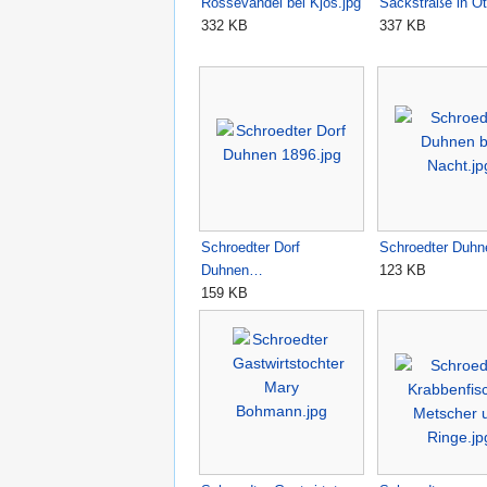
Rossevandel bei Kjos.jpg
Sackstraße in O
332 KB
337 KB
Schroedter Dorf
Schroedter Duhn
Duhnen…
123 KB
159 KB