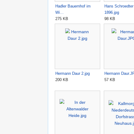
Hadler Bauernhof im
Hans Schroedter
Wi…
1896.jpg
275 KB
98 KB
Hermann Daur 2.jpg
Hermann Daur.J
200 KB
57 KB