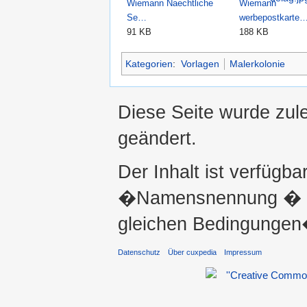
Wiemann Naechtliche
Wiemann
Se…
werbepostkarte
91 KB
188 KB
Kategorien
:
Vorlagen
Malerkolonie
Diese Seite wurde zul
geändert.
Der Inhalt ist verfügba
�Namensnennung � ni
gleichen Bedingungen�
Datenschutz
Über cuxpedia
Impressum