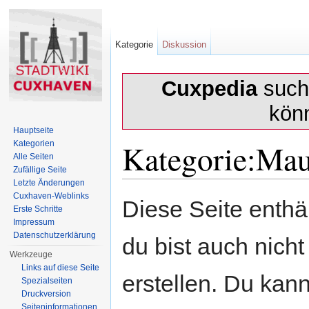
Kategorie
Diskussion
Cuxpedia
sucht
kön
Hauptseite
Kategorie:Mau
Kategorien
Alle Seiten
Zufällige Seite
Letzte Änderungen
Wechseln zu:
Navigation
,
Suche
Cuxhaven-Weblinks
Diese Seite enth
Erste Schritte
Impressum
Datenschutzerklärung
du bist auch nicht
Werkzeuge
Links auf diese Seite
erstellen. Du kann
Spezialseiten
Druckversion
Seiten­informationen