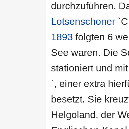
durchzuführen. 
Lotsenschoner
`Cu
1893
folgten 6 we
See waren. Die S
stationiert und m
´, einer extra hier
besetzt. Sie kreu
Helgoland, der W