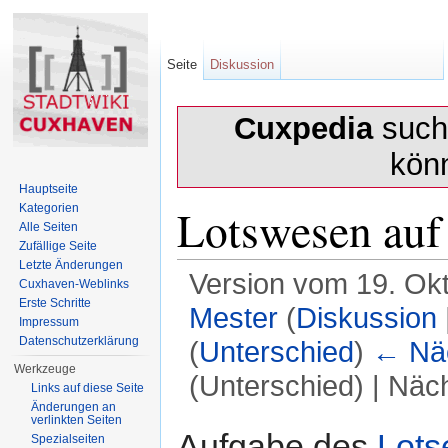
Seite
Diskussion
Cuxpedia
sucht
kön
Hauptseite
Lotswesen auf
Kategorien
Alle Seiten
Zufällige Seite
Letzte Änderungen
Version vom 19. Ok
Cuxhaven-Weblinks
Erste Schritte
Mester
(
Diskussion
Impressum
Datenschutzerklärung
(
Unterschied
)
← Näc
Werkzeuge
(Unterschied) | Näc
Links auf diese Seite
Änderungen an
Wechseln zu:
Navigation
,
Suche
verlinkten Seiten
Aufgabe des
Lots
Spezialseiten