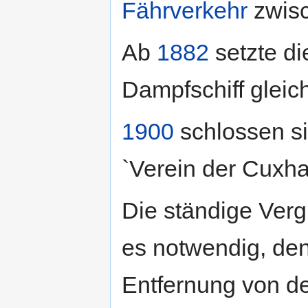
Fährverkehr
zwisc
Ab
1882
setzte di
Dampfschiff gleic
1900
schlossen s
`Verein der Cuxh
Die ständige Verg
es notwendig, den
Entfernung von d