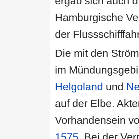
ergab sich auch d
Hamburgische Vera
der Flussschifffahr
Die mit den Ström
im Mündungsgebiet
Helgoland
und
Ne
auf der Elbe. Akt
Vorhandensein vo
1575
. Bei der Ve