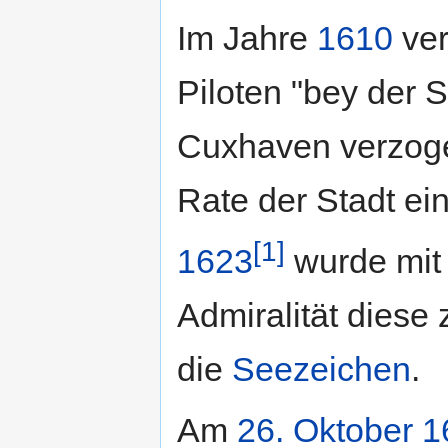
Im Jahre
1610
ver
Piloten "bey der 
Cuxhaven verzoge
Rate der Stadt e
[1]
1623
wurde mit
Admiralität diese
die
Seezeichen
.
Am
26. Oktober
1