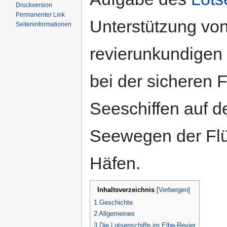
Druckversion
Permanenter Link
Unterstützung vo
Seiten­informationen
revierunkundigen
bei der sicheren 
Seeschiffen auf 
Seewegen der Fl
Häfen.
Inhaltsverzeichnis
[
Verbergen
]
1
Geschichte
2
Allgemeines
3
Die Lotsenschiffe im Elbe-Revier