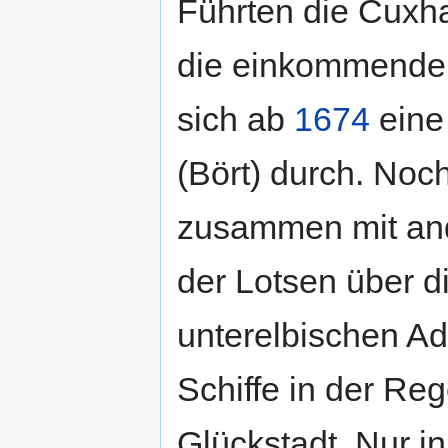
Führten die Cuxha
die einkommenden
sich ab
1674
eine
(Bört) durch. Noch
zusammen mit ande
der Lotsen über d
unterelbischen Adm
Schiffe in der Re
Glückstadt. Nur i