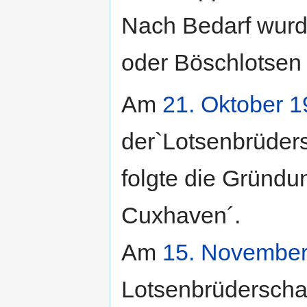
Nach Bedarf wurd
oder Böschlotse
Am
21. Oktober
1
der`Lotsenbrüder
folgte die Gründu
Cuxhaven´.
Am
15. Novembe
Lotsenbrüderscha