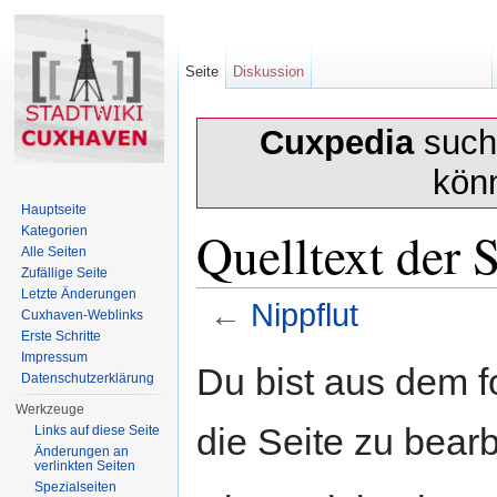
Seite
Diskussion
Cuxpedia
sucht
kön
Hauptseite
Quelltext der S
Kategorien
Alle Seiten
Zufällige Seite
Letzte Änderungen
←
Nippflut
Cuxhaven-Weblinks
Erste Schritte
Wechseln zu:
Navigation
,
Suche
Impressum
Du bist aus dem f
Datenschutzerklärung
Werkzeuge
die Seite zu bearb
Links auf diese Seite
Änderungen an
verlinkten Seiten
Spezialseiten