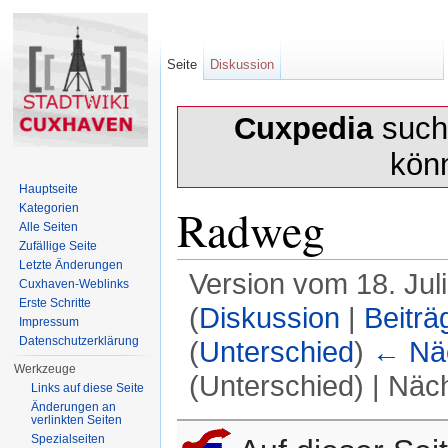
Seite
Diskussion
Cuxpedia
sucht
kön
Hauptseite
Radweg
Kategorien
Alle Seiten
Zufällige Seite
Letzte Änderungen
Version vom 18. Jul
Cuxhaven-Weblinks
Erste Schritte
(
Diskussion
|
Beiträ
Impressum
Datenschutzerklärung
(
Unterschied
)
← Näc
Werkzeuge
(Unterschied) | Näc
Links auf diese Seite
Änderungen an
Wechseln zu:
Navigation
,
Suche
verlinkten Seiten
Spezialseiten