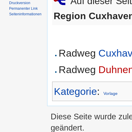
Auf dieser Sei
Druckversion
Permanenter Link
Region Cuxhave
Seiten­informationen
Radweg
Cuxhav
Radweg
Duhnen
Kategorie
:
Vorlage
Diese Seite wurde zul
geändert.