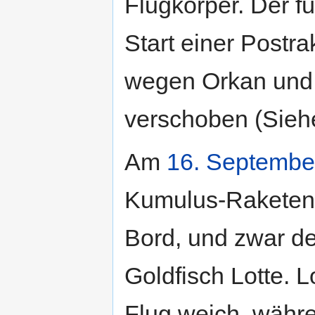
Flugkörper. Der f
Start einer Postr
wegen Orkan un
verschoben (Siehe
Am
16. Septembe
Kumulus-Raketen 
Bord, und zwar 
Goldfisch Lotte. L
Flug weich, währ