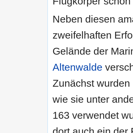
Flugkörper schon
Neben diesen amat
zweifelhaften Erf
Gelände der Mar
Altenwalde
versch
Zunächst wurden d
wie sie unter and
163 verwendet wu
dort auch ein der