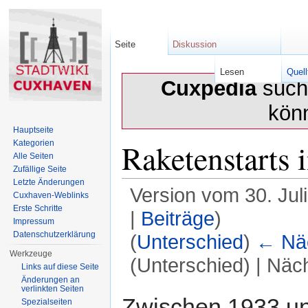
Seite
Diskussion
Lesen
Quell
Cuxpedia
sucht
kön
Hauptseite
Raketenstarts
Kategorien
Alle Seiten
Zufällige Seite
Letzte Änderungen
Version vom 30. Jul
Cuxhaven-Weblinks
Erste Schritte
|
Beiträge
)
Impressum
Datenschutzerklärung
(
Unterschied
)
← Näc
Werkzeuge
(Unterschied) | Näc
Links auf diese Seite
Änderungen an
Wechseln zu:
Navigation
,
Suche
verlinkten Seiten
Zwischen 1933 u
Spezialseiten