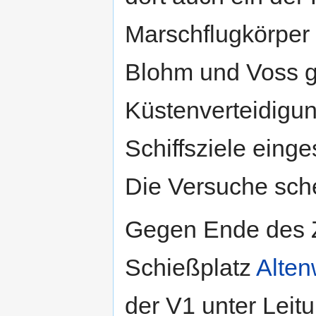
Marschflugkörper
Blohm und Voss ge
Küstenverteidigu
Schiffsziele einge
Die Versuche sche
Gegen Ende des Z
Schießplatz
Alten
der V1 unter Leit