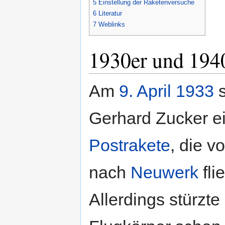
5
Einstellung der Raketenversuche
6
Literatur
7
Weblinks
1930er und 1940
Am
9. April
1933
s
Gerhard Zucker e
Postrakete
, die v
nach
Neuwerk
fli
Allerdings stürzte