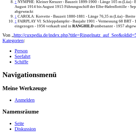
↑
NYMPHE: Kleiner Kreuzer - Bauzeit 1899-1900 - Länge 105 m (Lüa) - Bre
August 1914 bis August 1915 Führungsschiff der Elbe-Hafenflottille - Se
abgewrackt
↑
CAROLA: Korvette - Bauzeit 1880-1881 - Länge 76,35 m (Lüa) - Breite 14 
↑
FAIRPLAY VI: Schleppdampfer - Baujahr 1901 - Vermessung 68 BRT - 19
eingezogen - 1956 verkauft und in
RANGHILD
umbenannt - 1957 abgew
Von „
http://cuxpedia.de/index.php?title=Ringelnatz_auf_See&oldid
Kategorien
:
Person
Seefahrt
Schiffe
Navigationsmenü
Meine Werkzeuge
Anmelden
Namensräume
Seite
Diskussion