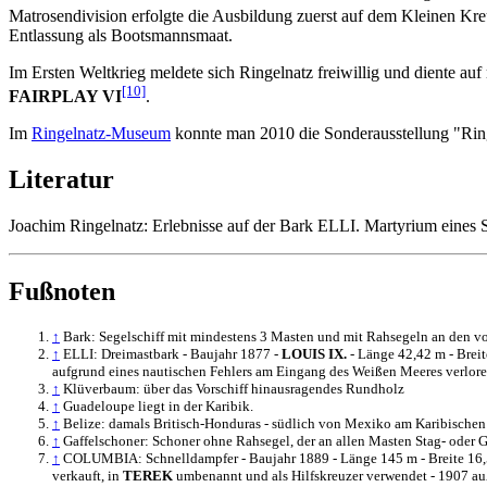
Matrosendivision erfolgte die Ausbildung zuerst auf dem Kleinen Kr
Entlassung als Bootsmannsmaat.
Im Ersten Weltkrieg meldete sich Ringelnatz freiwillig und diente 
[10]
FAIRPLAY VI
.
Im
Ringelnatz-Museum
konnte man 2010 die Sonderausstellung "Ring
Literatur
Joachim Ringelnatz: Erlebnisse auf der Bark ELLI. Martyrium eines Sch
Fußnoten
↑
Bark: Segelschiff mit mindestens 3 Masten und mit Rahsegeln an den v
↑
ELLI: Dreimastbark - Baujahr 1877 -
LOUIS IX.
- Länge 42,42 m - Brei
aufgrund eines nautischen Fehlers am Eingang des Weißen Meeres verlore
↑
Klüverbaum: über das Vorschiff hinausragendes Rundholz
↑
Guadeloupe liegt in der Karibik.
↑
Belize: damals Britisch-Honduras - südlich von Mexiko am Karibische
↑
Gaffelschoner: Schoner ohne Rahsegel, der an allen Masten Stag- oder G
↑
COLUMBIA: Schnelldampfer - Baujahr 1889 - Länge 145 m - Breite 16,5
verkauft, in
TEREK
umbenannt und als Hilfskreuzer verwendet - 1907 auß