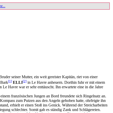
r...
ruder seiner Mutter, ein weit gereister Kapitän, riet von einer
[1]
[2]
r Bark
ELLI
in Le Havre anheuern. Dorthin fuhr er mit einem
Le Havre war er sehr enttäuscht. Ihn erwartete eine in die Jahre
einem französischen Jungen an Bord freundete sich Ringelnatz an.
 Kompass zum Putzen aus den Angeln gehoben hatte, ohrfeigte ihn
nd, erhielt er einen Stoß ins Genick. Während der Streicharbeiten
egung schlechter. Somit gab es ständig Zank und Schlägereien.