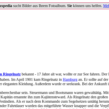
uxpedia
sucht Bilder aus Ihrem Fotoalbum.
Sie
können uns helfen.
Meh
m Ringelnatz
bekannt - 17 Jahre alt war, wollte er zur See fahren. Der B
orhaben. Im April 1901 kam Ringelnatz in
Hamburg
an. Er sollte auf de
r eleganten Kleidung. Außerdem wurde er seekrank. Bei der Ankunft in 
nberechenbar sein. Steuermann und Bootsmann waren gewalttätig. Mit 
 Kapitän ernannte ihn zum Kajütensteward. Als Ringelnatz den großen
stindien. Als er nach dem Kommando zum Segelsetzen untätig herumsta
nder Fahrtdauer wurden das mitgeführte Wasser knapper und die Verpfl