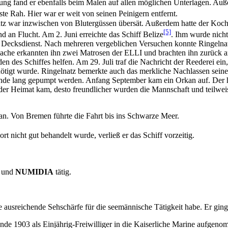
ung fand er ebenfalls beim Malen auf allen möglichen Unterlagen. Auß
rste Rah. Hier war er weit von seinen Peinigern entfernt.
lnatz war inzwischen von Blutergüssen übersät. Außerdem hatte der Ko
[5]
d an Flucht. Am 2. Juni erreichte das Schiff Belize
. Ihm wurde nicht
 Decksdienst. Nach mehreren vergeblichen Versuchen konnte Ringelnat
iwache erkannten ihn zwei Matrosen der ELLI und brachten ihn zurück 
 des Schiffes helfen. Am 29. Juli traf die Nachricht der Reederei ein
nötigt wurde. Ringelnatz bemerkte auch das merkliche Nachlassen sei
nde lang gepumpt werden. Anfang September kam ein Orkan auf. Der hoh
 der Heimat kam, desto freundlicher wurden die Mannschaft und teilwe
an. Von Bremen führte die Fahrt bis ins Schwarze Meer.
dort nicht gut behandelt wurde, verließ er das Schiff vorzeitig.
und
NUMIDIA
tätig.
die ausreichende Sehschärfe für die seemännische Tätigkeit habe. Er g
e 1903 als Einjährig-Freiwilliger in die Kaiserliche Marine aufgenom