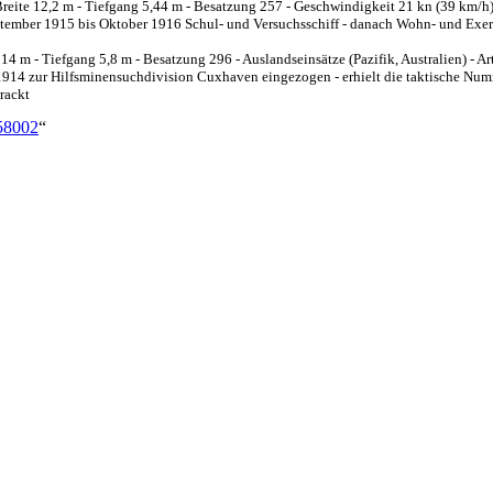
ite 12,2 m - Tiefgang 5,44 m - Besatzung 257 - Geschwindigkeit 21 kn (39 km/h) -
ptember 1915 bis Oktober 1916 Schul- und Versuchsschiff - danach Wohn- und Exer
m - Tiefgang 5,8 m - Besatzung 296 - Auslandseinsätze (Pazifik, Australien) - Arti
14 zur Hilfsminensuchdivision Cuxhaven eingezogen - erhielt die taktische Numm
rackt
=58002
“