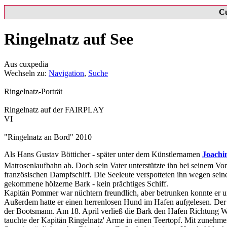
C
Ringelnatz auf See
Aus cuxpedia
Wechseln zu:
Navigation
,
Suche
Ringelnatz-Porträt
Ringelnatz auf der FAIRPLAY
VI
"Ringelnatz an Bord" 2010
Als Hans Gustav Bötticher - später unter dem Künstlernamen
Joachi
Matrosenlaufbahn ab. Doch sein Vater unterstützte ihn bei seinem V
französischen Dampfschiff. Die Seeleute verspotteten ihn wegen seine
gekommene hölzerne Bark - kein prächtiges Schiff.
Kapitän Pommer war nüchtern freundlich, aber betrunken konnte er u
Außerdem hatte er einen herrenlosen Hund im Hafen aufgelesen. Der
der Bootsmann. Am 18. April verließ die Bark den Hafen Richtung We
tauchte der Kapitän Ringelnatz' Arme in einen Teertopf. Mit zunehme