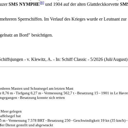
[8]
euzer
SMS NYMPHE
und 1904 auf der alten Glattdeckkorvette
SM
auf mehreren Sperrschiffen. Im Verlauf des Krieges wurde er Leutnant
elnatz an Bord" besichtigen.
iffsjungen - v. Klewitz, A. - In: Schiff Classic - 5/2026 (Juli/August)
orderen Masten und Schratsegel am letzten Mast
te 8,76 m - Tiefgang 6,27 m - Vermessung 562,7 t - Besatzung 15 - 1901 in Le Hav
ngegangen - Besatzung konnte sich retten
n Meer gelegen
affelsegel hat
 m - Vermessung 7.578 BRT - Besatzung 250 - Geschwindigkeit 19 kn (35 km/h) - 
er Dienst gestellt und abgewrackt