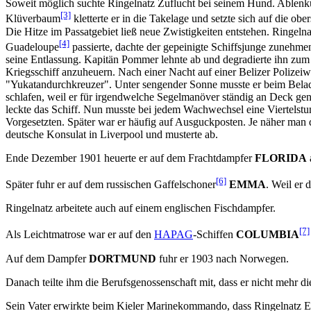
Soweit möglich suchte Ringelnatz Zuflucht bei seinem Hund. Ablenk
[3]
Klüverbaum
kletterte er in die Takelage und setzte sich auf die obe
Die Hitze im Passatgebiet ließ neue Zwistigkeiten entstehen. Ringe
[4]
Guadeloupe
passierte, dachte der gepeinigte Schiffsjunge zunehmen
seine Entlassung. Kapitän Pommer lehnte ab und degradierte ihn zum
Kriegsschiff anzuheuern. Nach einer Nacht auf einer Belizer Polize
"Yukatandurchkreuzer". Unter sengender Sonne musste er beim Beladen
schlafen, weil er für irgendwelche Segelmanöver ständig an Deck ge
leckte das Schiff. Nun musste bei jedem Wachwechsel eine Viertelstu
Vorgesetzten. Später war er häufig auf Ausguckposten. Je näher man
deutsche Konsulat in Liverpool und musterte ab.
Ende Dezember 1901 heuerte er auf dem Frachtdampfer
FLORIDA
[6]
Später fuhr er auf dem russischen Gaffelschoner
EMMA
. Weil er 
Ringelnatz arbeitete auch auf einem englischen Fischdampfer.
[7]
Als Leichtmatrose war er auf den
HAPAG
-Schiffen
COLUMBIA
Auf dem Dampfer
DORTMUND
fuhr er 1903 nach Norwegen.
Danach teilte ihm die Berufsgenossenschaft mit, dass er nicht mehr 
Sein Vater erwirkte beim Kieler Marinekommando, dass Ringelnatz End