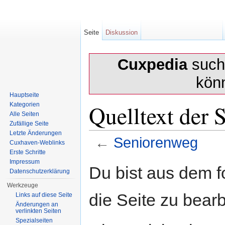
Seite
Diskussion
Cuxpedia
sucht
kön
Hauptseite
Quelltext der 
Kategorien
Alle Seiten
Zufällige Seite
Letzte Änderungen
←
Seniorenweg
Cuxhaven-Weblinks
Erste Schritte
Wechseln zu:
Navigation
,
Suche
Impressum
Du bist aus dem f
Datenschutzerklärung
Werkzeuge
die Seite zu bearb
Links auf diese Seite
Änderungen an
verlinkten Seiten
Spezialseiten