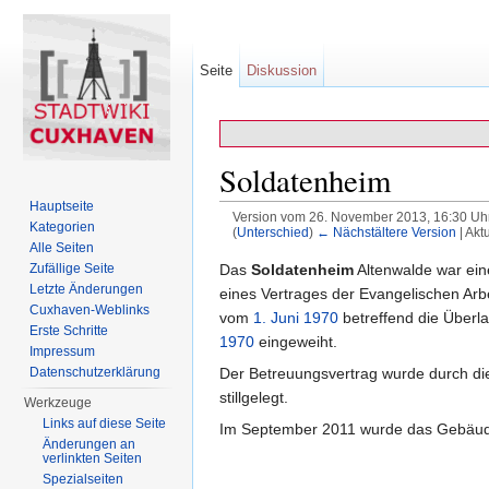
Seite
Diskussion
Soldatenheim
Hauptseite
Version vom 26. November 2013, 16:30 Uh
Kategorien
(
Unterschied
)
← Nächstältere Version
| Akt
Wechseln zu:
Navigation
,
Suche
Alle Seiten
Zufällige Seite
Das
Soldatenheim
Altenwalde war ein
Letzte Änderungen
eines Vertrages der Evangelischen Arb
Cuxhaven-Weblinks
vom
1. Juni
1970
betreffend die Über
Erste Schritte
1970
eingeweiht.
Impressum
Datenschutzerklärung
Der Betreuungsvertrag wurde durch d
stillgelegt.
Werkzeuge
Links auf diese Seite
Im September 2011 wurde das Gebäud
Änderungen an
verlinkten Seiten
Spezialseiten