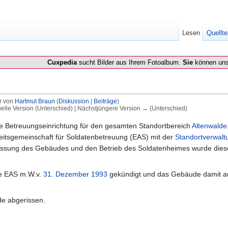
Lesen
Quellte
Cuxpedia
sucht Bilder aus Ihrem Fotoalbum.
Sie
können uns
r von
Hartmut Braun
(
Diskussion
|
Beiträge
)
uelle Version (Unterschied) | Nächstjüngere Version → (Unterschied)
e Betreuungseinrichtung für den gesamten Standortbereich
Altenwalde
eitsgemeinschaft für Soldatenbetreuung (EAS) mit der
Standortverwal
lassung des Gebäudes und den Betrieb des Soldatenheimes wurde die
ie EAS m.W.v.
31. Dezember
1993
gekündigt und das Gebäude damit a
e abgerissen.