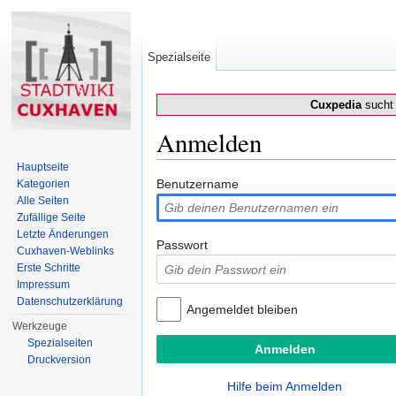
Spezialseite
Cuxpedia
sucht 
Anmelden
Wechseln zu:
Navigation
,
Suche
Hauptseite
Benutzername
Kategorien
Alle Seiten
Zufällige Seite
Letzte Änderungen
Passwort
Cuxhaven-Weblinks
Erste Schritte
Impressum
Datenschutzerklärung
Angemeldet bleiben
Werkzeuge
Spezialseiten
Druckversion
Hilfe beim Anmelden