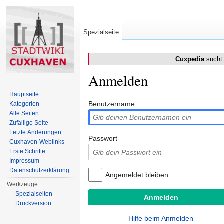
Spezialseite
Cuxpedia
sucht 
Anmelden
Wechseln zu:
Navigation
,
Suche
Hauptseite
Benutzername
Kategorien
Alle Seiten
Zufällige Seite
Letzte Änderungen
Passwort
Cuxhaven-Weblinks
Erste Schritte
Impressum
Datenschutzerklärung
Angemeldet bleiben
Werkzeuge
Spezialseiten
Druckversion
Hilfe beim Anmelden