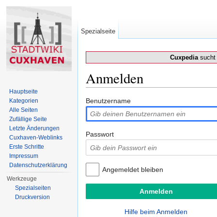
Spezialseite
Cuxpedia
sucht 
Anmelden
Wechseln zu:
Navigation
,
Suche
Hauptseite
Benutzername
Kategorien
Alle Seiten
Zufällige Seite
Letzte Änderungen
Passwort
Cuxhaven-Weblinks
Erste Schritte
Impressum
Datenschutzerklärung
Angemeldet bleiben
Werkzeuge
Spezialseiten
Druckversion
Hilfe beim Anmelden