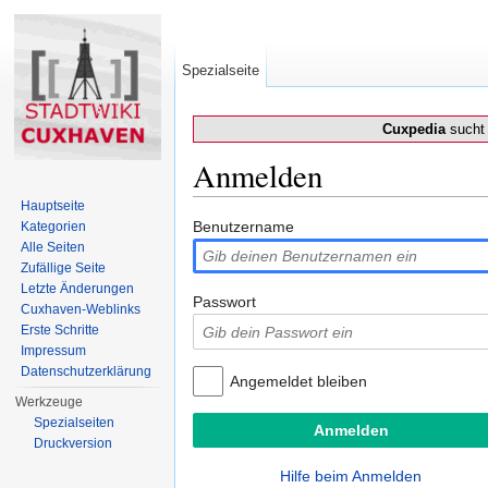
Spezialseite
Cuxpedia
sucht 
Anmelden
Wechseln zu:
Navigation
,
Suche
Hauptseite
Benutzername
Kategorien
Alle Seiten
Zufällige Seite
Letzte Änderungen
Passwort
Cuxhaven-Weblinks
Erste Schritte
Impressum
Datenschutzerklärung
Angemeldet bleiben
Werkzeuge
Spezialseiten
Druckversion
Hilfe beim Anmelden