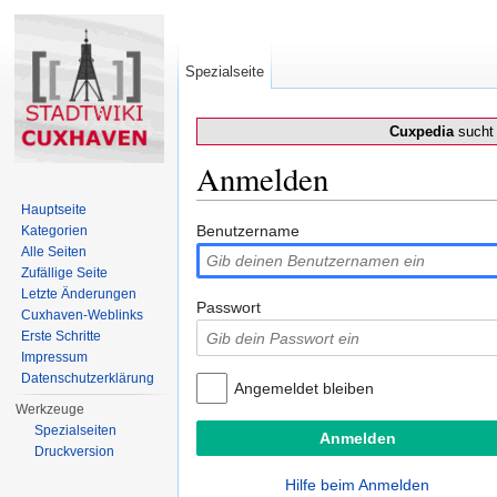
Spezialseite
Cuxpedia
sucht 
Anmelden
Wechseln zu:
Navigation
,
Suche
Hauptseite
Benutzername
Kategorien
Alle Seiten
Zufällige Seite
Letzte Änderungen
Passwort
Cuxhaven-Weblinks
Erste Schritte
Impressum
Datenschutzerklärung
Angemeldet bleiben
Werkzeuge
Spezialseiten
Druckversion
Hilfe beim Anmelden