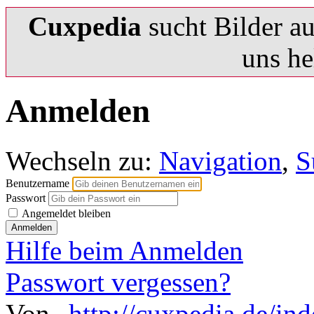
Cuxpedia
sucht Bilder a
uns he
Anmelden
Wechseln zu:
Navigation
,
S
Benutzername
Passwort
Angemeldet bleiben
Hilfe beim Anmelden
Passwort vergessen?
Von „
http://cuxpedia.de/in