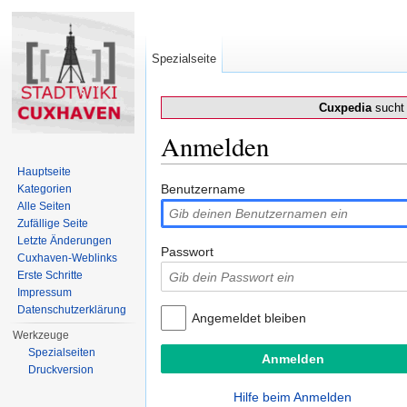
Spezialseite
Cuxpedia
sucht 
Anmelden
Wechseln zu:
Navigation
,
Suche
Hauptseite
Benutzername
Kategorien
Alle Seiten
Zufällige Seite
Letzte Änderungen
Passwort
Cuxhaven-Weblinks
Erste Schritte
Impressum
Datenschutzerklärung
Angemeldet bleiben
Werkzeuge
Spezialseiten
Druckversion
Hilfe beim Anmelden