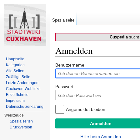
Spezialseite
Cuxpedia
sucht 
Anmelden
Wechseln zu:
Navigation
,
Suche
Hauptseite
Benutzername
Kategorien
Alle Seiten
Zufällige Seite
Letzte Änderungen
Passwort
Cuxhaven-Weblinks
Erste Schritte
Impressum
Datenschutzerklärung
Angemeldet bleiben
Werkzeuge
Spezialseiten
Druckversion
Hilfe beim Anmelden