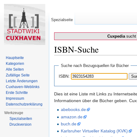
Spezialseite
Cuxpedia
sucht 
ISBN-Suche
Wechseln zu:
Navigation
,
Suche
Hauptseite
Kategorien
Suche nach Bezugsquellen für Bücher
Alle Seiten
Zufällige Seite
ISBN:
Letzte Änderungen
Cuxhaven-Weblinks
Erste Schritte
Dies ist eine Liste mit Links zu Internets
Impressum
Informationen über die Bücher geben. Cuxp
Datenschutzerklärung
abebooks.de
Werkzeuge
amazon.de
Spezialseiten
buch.de
Druckversion
Karlsruher Virtueller Katalog (KVK)