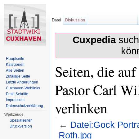
Datei
Diskussion
Cuxpedia
sucht
kön
Hauptseite
Seiten, die au
Kategorien
Alle Seiten
Zufällige Seite
Pastor Carl Wi
Letzte Änderungen
Cuxhaven-Weblinks
Erste Schritte
Impressum
verlinken
Datenschutzerklärung
Werkzeuge
Spezialseiten
←
Datei:Gock Portr
Druckversion
Roth.jpg