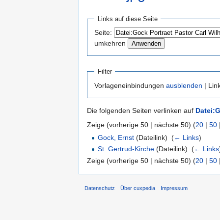
Wechseln zu:
Navigation
,
Suche
Links auf diese Seite
Seite:
umkehren
Filter
Vorlageneinbindungen
ausblenden
| Lin
Die folgenden Seiten verlinken auf
Datei:G
Zeige (vorherige 50 | nächste 50) (
20
|
50
Gock, Ernst
(Dateilink) ‎
(
← Links
)
St. Gertrud-Kirche
(Dateilink) ‎
(
← Links
Zeige (vorherige 50 | nächste 50) (
20
|
50
Datenschutz
Über cuxpedia
Impressum