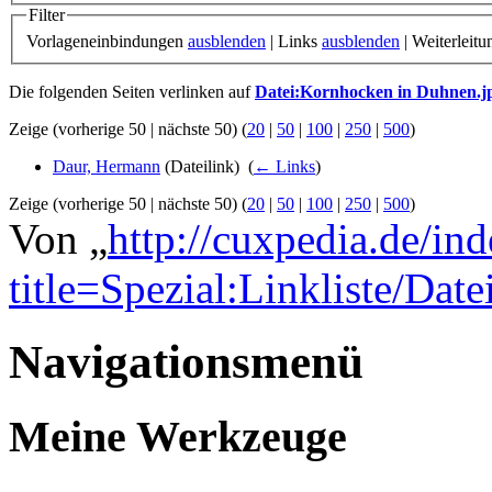
Filter
Vorlageneinbindungen
ausblenden
| Links
ausblenden
| Weiterleit
Die folgenden Seiten verlinken auf
Datei:Kornhocken in Duhnen.j
Zeige (vorherige 50 | nächste 50) (
20
|
50
|
100
|
250
|
500
)
Daur, Hermann
(Dateilink) ‎
(
← Links
)
Zeige (vorherige 50 | nächste 50) (
20
|
50
|
100
|
250
|
500
)
Von „
http://cuxpedia.de/in
title=Spezial:Linkliste/Da
Navigationsmenü
Meine Werkzeuge