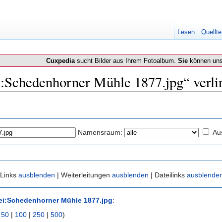
Lesen
Quellte
Cuxpedia
sucht Bilder aus Ihrem Fotoalbum.
Sie
können uns
ei:Schedenhorner Mühle 1877.jpg“ verli
Namensraum:
Au
 Links
ausblenden
| Weiterleitungen
ausblenden
| Dateilinks
ausblende
ei:Schedenhorner Mühle 1877.jpg
:
|
50
|
100
|
250
|
500
)