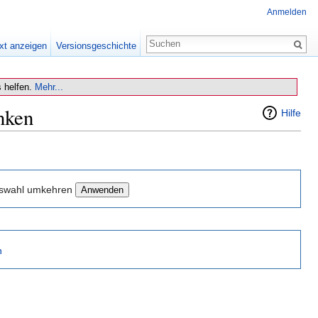
Anmelden
xt anzeigen
Versionsgeschichte
 helfen.
Mehr...
nken
Hilfe
swahl umkehren
n