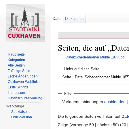
Datei
Diskussion
Seiten, die auf „Dat
Hauptseite
←
Datei:Schedenhorner Mühle 1877.jpg
Kategorien
Wechseln zu:
Navigation
,
Suche
Alle Seiten
Links auf diese Seite
Zufällige Seite
Letzte Änderungen
Seite:
Cuxhaven-Weblinks
Erste Schritte
Impressum
Filter
Datenschutzerklärung
Vorlageneinbindungen
ausblenden
|
Werkzeuge
Spezialseiten
Die folgenden Seiten verlinken auf
Dat
Druckversion
Zeige (vorherige 50 | nächste 50) (
20