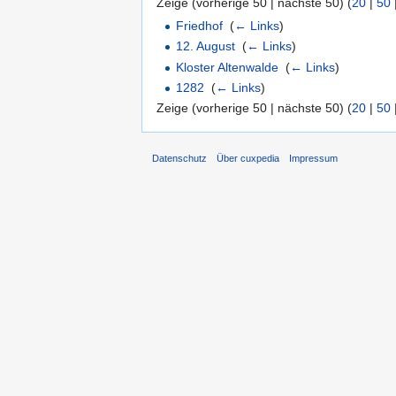
Zeige (vorherige 50 | nächste 50) (
20
|
50
Friedhof
‎
(
← Links
)
12. August
‎
(
← Links
)
Kloster Altenwalde
‎
(
← Links
)
1282
‎
(
← Links
)
Zeige (vorherige 50 | nächste 50) (
20
|
50
Datenschutz
Über cuxpedia
Impressum