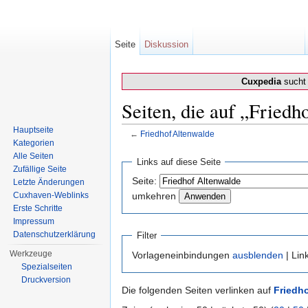
Seite
Diskussion
Cuxpedia
sucht 
Seiten, die auf „Friedh
Hauptseite
←
Friedhof Altenwalde
Kategorien
Wechseln zu:
Navigation
,
Suche
Alle Seiten
Links auf diese Seite
Zufällige Seite
Seite:
Letzte Änderungen
Cuxhaven-Weblinks
umkehren
Erste Schritte
Impressum
Datenschutzerklärung
Filter
Werkzeuge
Vorlageneinbindungen
ausblenden
| Lin
Spezialseiten
Druckversion
Die folgenden Seiten verlinken auf
Friedh