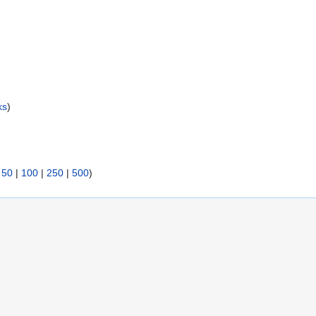
ks
)
|
50
|
100
|
250
|
500
)