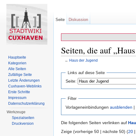
Seite
Diskussion
Seiten, die auf „Haus
Hauptseite
←
Haus der Jugend
Kategorien
Wechseln zu:
Navigation
,
Suche
Alle Seiten
Links auf diese Seite
Zufällige Seite
Letzte Änderungen
Seite:
Cuxhaven-Weblinks
Erste Schritte
Impressum
Filter
Datenschutzerklärung
Vorlageneinbindungen
ausblenden
|
Werkzeuge
Spezialseiten
Die folgenden Seiten verlinken auf
Hau
Druckversion
Zeige (vorherige 50 | nächste 50) (
20