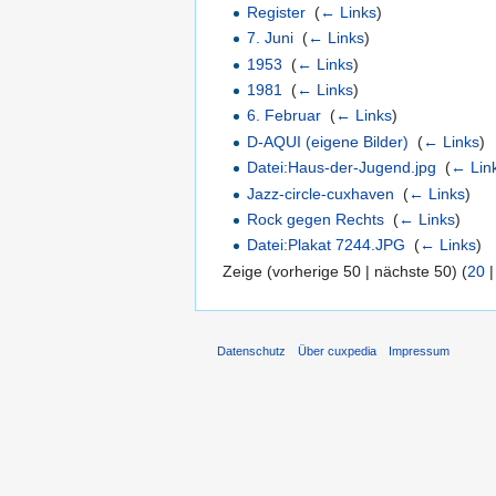
Register
‎
(
← Links
)
7. Juni
‎
(
← Links
)
1953
‎
(
← Links
)
1981
‎
(
← Links
)
6. Februar
‎
(
← Links
)
D-AQUI (eigene Bilder)
‎
(
← Links
)
Datei:Haus-der-Jugend.jpg
‎
(
← Lin
Jazz-circle-cuxhaven
‎
(
← Links
)
Rock gegen Rechts
‎
(
← Links
)
Datei:Plakat 7244.JPG
‎
(
← Links
)
Zeige (vorherige 50 | nächste 50) (
20
Datenschutz
Über cuxpedia
Impressum