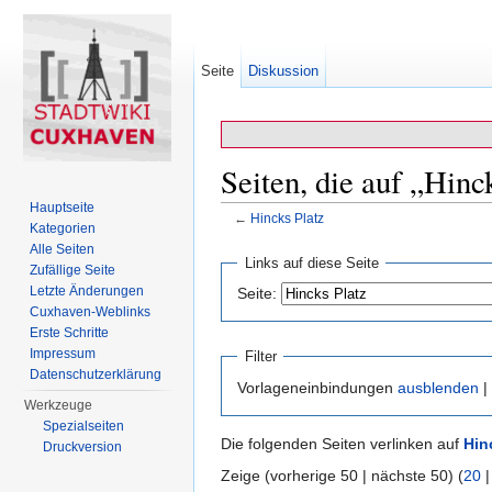
Seite
Diskussion
Seiten, die auf „Hinc
Hauptseite
←
Hincks Platz
Kategorien
Wechseln zu:
Navigation
,
Suche
Alle Seiten
Links auf diese Seite
Zufällige Seite
Letzte Änderungen
Seite:
Cuxhaven-Weblinks
Erste Schritte
Impressum
Filter
Datenschutzerklärung
Vorlageneinbindungen
ausblenden
|
Werkzeuge
Spezialseiten
Die folgenden Seiten verlinken auf
Hin
Druckversion
Zeige (vorherige 50 | nächste 50) (
20