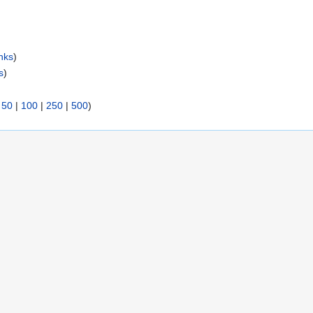
nks
)
s
)
|
50
|
100
|
250
|
500
)