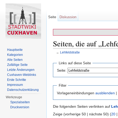
Seite
Diskussion
Seiten, die auf „Lehf
Hauptseite
←
Lehfeldstraße
Kategorien
Wechseln zu:
Navigation
,
Suche
Alle Seiten
Links auf diese Seite
Zufällige Seite
Letzte Änderungen
Seite:
Cuxhaven-Weblinks
Erste Schritte
Impressum
Filter
Datenschutzerklärung
Vorlageneinbindungen
ausblenden
|
Werkzeuge
Spezialseiten
Die folgenden Seiten verlinken auf
Leh
Druckversion
Zeige (vorherige 50 | nächste 50) (
20