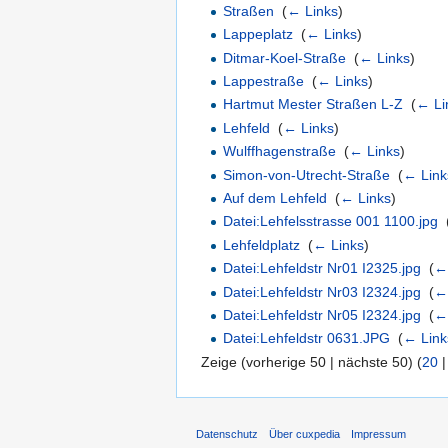
Straßen
‎
(
← Links
)
Lappeplatz
‎
(
← Links
)
Ditmar-Koel-Straße
‎
(
← Links
)
Lappestraße
‎
(
← Links
)
Hartmut Mester Straßen L-Z
‎
(
← Li
Lehfeld
‎
(
← Links
)
Wulffhagenstraße
‎
(
← Links
)
Simon-von-Utrecht-Straße
‎
(
← Link
Auf dem Lehfeld
‎
(
← Links
)
Datei:Lehfelsstrasse 001 1100.jpg
‎
Lehfeldplatz
‎
(
← Links
)
Datei:Lehfeldstr Nr01 I2325.jpg
‎
(
←
Datei:Lehfeldstr Nr03 I2324.jpg
‎
(
←
Datei:Lehfeldstr Nr05 I2324.jpg
‎
(
←
Datei:Lehfeldstr 0631.JPG
‎
(
← Link
Zeige (vorherige 50 | nächste 50) (
20
Datenschutz
Über cuxpedia
Impressum