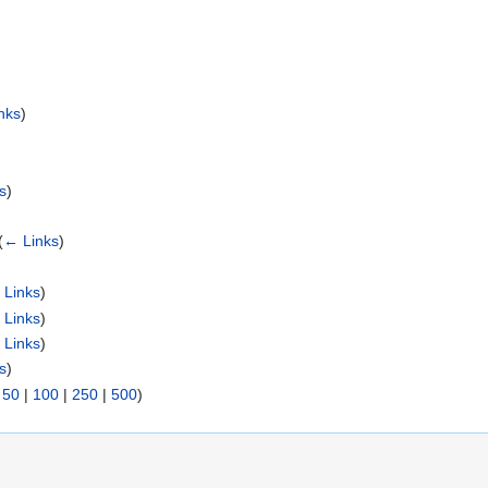
nks
)
s
)
(
← Links
)
 Links
)
 Links
)
 Links
)
s
)
|
50
|
100
|
250
|
500
)