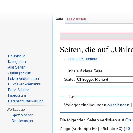
Seite
Diskussion
Seiten, die auf „Ohlr
Hauptseite
←
Ohlrogge, Richard
Kategorien
Wechseln zu:
Navigation
,
Suche
Alle Seiten
Links auf diese Seite
Zufällige Seite
Letzte Änderungen
Seite:
Cuxhaven-Weblinks
Erste Schritte
Impressum
Filter
Datenschutzerklärung
Vorlageneinbindungen
ausblenden
|
Werkzeuge
Spezialseiten
Die folgenden Seiten verlinken auf
Ohl
Druckversion
Zeige (vorherige 50 | nächste 50) (
20