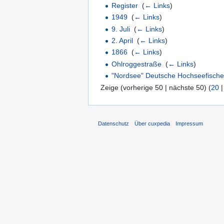
Register
‎
(
← Links
)
1949
‎
(
← Links
)
9. Juli
‎
(
← Links
)
2. April
‎
(
← Links
)
1866
‎
(
← Links
)
Ohlroggestraße
‎
(
← Links
)
"Nordsee" Deutsche Hochseefische
Zeige (vorherige 50 | nächste 50) (
20
Datenschutz
Über cuxpedia
Impressum