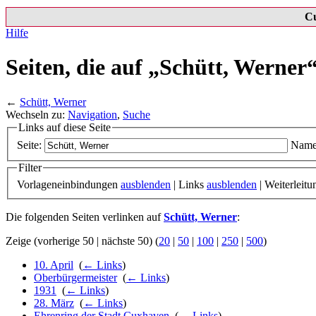
C
Hilfe
Seiten, die auf „Schütt, Werner
←
Schütt, Werner
Wechseln zu:
Navigation
,
Suche
Links auf diese Seite
Seite:
Name
Filter
Vorlageneinbindungen
ausblenden
| Links
ausblenden
| Weiterleit
Die folgenden Seiten verlinken auf
Schütt, Werner
:
Zeige (vorherige 50 | nächste 50) (
20
|
50
|
100
|
250
|
500
)
10. April
‎
(
← Links
)
Oberbürgermeister
‎
(
← Links
)
1931
‎
(
← Links
)
28. März
‎
(
← Links
)
Ehrenring der Stadt Cuxhaven
‎
(
← Links
)