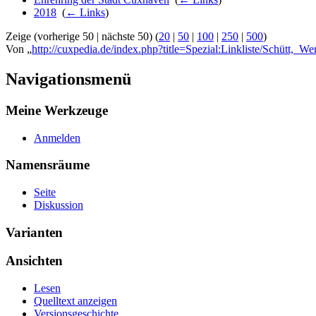
2018
‎
(
← Links
)
Zeige (vorherige 50 | nächste 50) (
20
|
50
|
100
|
250
|
500
)
Von „
http://cuxpedia.de/index.php?title=Spezial:Linkliste/Schütt,_We
Navigationsmenü
Meine Werkzeuge
Anmelden
Namensräume
Seite
Diskussion
Varianten
Ansichten
Lesen
Quelltext anzeigen
Versionsgeschichte