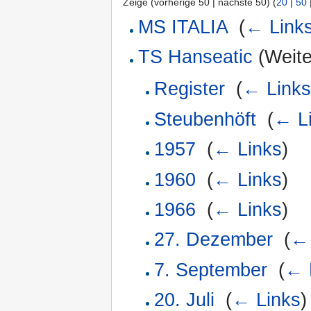
Zeige (vorherige 50 | nächste 50) (
20
|
50
MS ITALIA
‎
(
← Link
TS Hanseatic
(Weiter
Register
‎
(
← Links
Steubenhöft
‎
(
← L
1957
‎
(
← Links
)
1960
‎
(
← Links
)
1966
‎
(
← Links
)
27. Dezember
‎
(
← 
7. September
‎
(
← 
20. Juli
‎
(
← Links
)