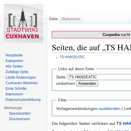
Seite
Diskussion
Cuxpedia
sucht 
Seiten, die auf „TS H
Hauptseite
←
TS HANSEATIC
Kategorien
Wechseln zu:
Navigation
,
Suche
Alle Seiten
Links auf diese Seite
Zufällige Seite
Seite:
Letzte Änderungen
Cuxhaven-Weblinks
umkehren
Erste Schritte
Impressum
Datenschutzerklärung
Filter
Werkzeuge
Vorlageneinbindungen
ausblenden
| Lin
Spezialseiten
Druckversion
Die folgenden Seiten verlinken auf
TS HA