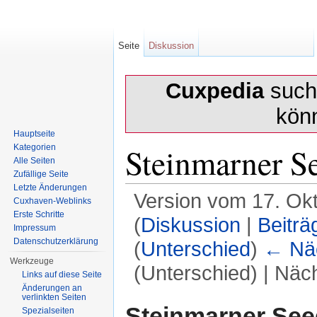
Seite
Diskussion
Cuxpedia
sucht
kön
Hauptseite
Steinmarner S
Kategorien
Alle Seiten
Zufällige Seite
Letzte Änderungen
Version vom 17. Ok
Cuxhaven-Weblinks
Erste Schritte
(
Diskussion
|
Beiträ
Impressum
Datenschutzerklärung
(
Unterschied
)
← Näc
Werkzeuge
(Unterschied) | Näc
Links auf diese Seite
Änderungen an
Wechseln zu:
Navigation
,
Suche
verlinkten Seiten
Steinmarner See
Spezialseiten