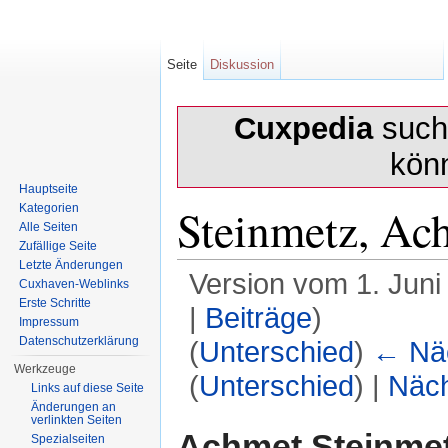
Seite
Diskussion
Cuxpedia
sucht
kön
Hauptseite
Steinmetz, Ac
Kategorien
Alle Seiten
Zufällige Seite
Letzte Änderungen
Version vom 1. Juni
Cuxhaven-Weblinks
Erste Schritte
|
Beiträge
)
Impressum
Datenschutzerklärung
(
Unterschied
)
← Näc
Werkzeuge
(
Unterschied
) |
Näch
Links auf diese Seite
Änderungen an
Wechseln zu:
Navigation
,
Suche
verlinkten Seiten
Achmet Steinme
Spezialseiten