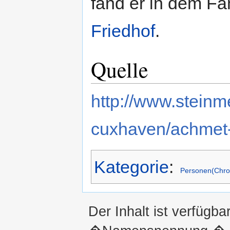
fand er in dem F
Friedhof
.
Quelle
http://www.steinm
cuxhaven/achmet-
Kategorie
:
Personen(Chro
Der Inhalt ist verfügba