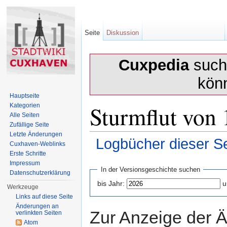
Seite
Diskussion
Cuxpedia
sucht
kön
Hauptseite
Sturmflut von 
Kategorien
Alle Seiten
Zufällige Seite
Letzte Änderungen
Logbücher dieser Se
Cuxhaven-Weblinks
Erste Schritte
Wechseln zu:
Navigation
,
Suche
Impressum
In der Versionsgeschichte suchen
Datenschutzerklärung
bis Jahr:
u
Werkzeuge
Links auf diese Seite
Änderungen an
Zur Anzeige der 
verlinkten Seiten
Atom