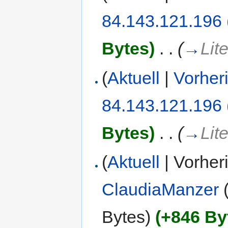
84.143.121.196
Bytes)
‎
. .
(
→
Lit
(
Aktuell
|
Vorher
84.143.121.196
Bytes)
‎
. .
(
→
Lit
(
Aktuell
| Vorher
ClaudiaManzer
Bytes)
(+846 By