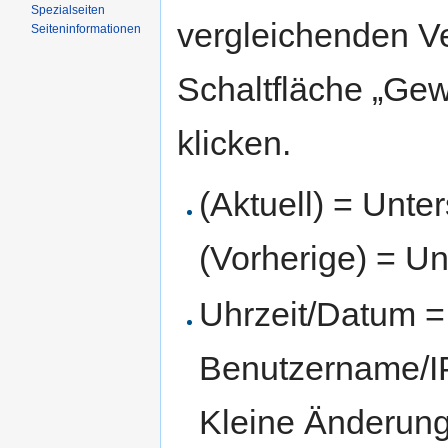
Spezialseiten
vergleichenden V
Seiten­informationen
Schaltfläche „Gew
klicken.
(Aktuell) = Unte
(Vorherige) = Un
Uhrzeit/Datum = 
Benutzername/IP
Kleine Änderun