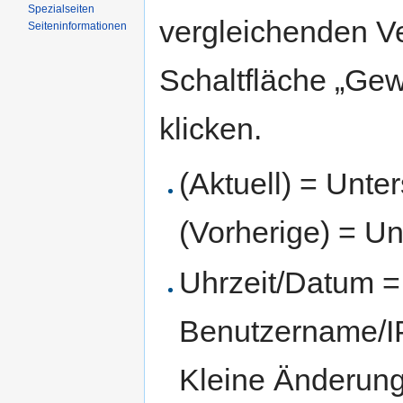
Spezialseiten
vergleichenden V
Seiten­informationen
Schaltfläche „Gew
klicken.
(Aktuell) = Unte
(Vorherige) = Un
Uhrzeit/Datum = 
Benutzername/IP
Kleine Änderun