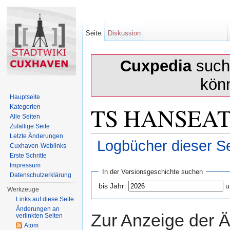
Seite
Diskussion
Cuxpedia
sucht
kön
Hauptseite
TS HANSEATIC
Kategorien
Alle Seiten
Zufällige Seite
Letzte Änderungen
Logbücher dieser Se
Cuxhaven-Weblinks
Erste Schritte
Wechseln zu:
Navigation
,
Suche
Impressum
In der Versionsgeschichte suchen
Datenschutzerklärung
bis Jahr:
u
Werkzeuge
Links auf diese Seite
Änderungen an
Zur Anzeige der 
verlinkten Seiten
Atom