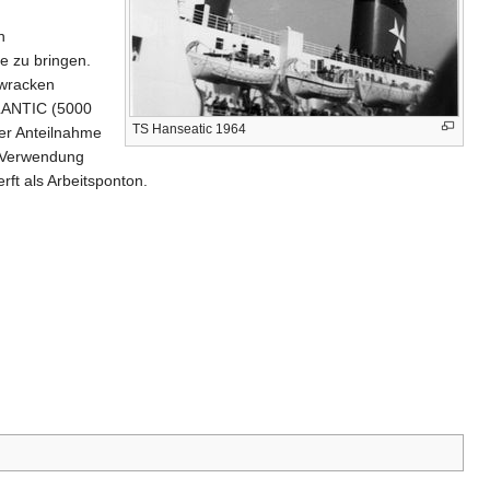
n
e zu bringen.
bwracken
LANTIC (5000
TS Hanseatic 1964
er Anteilnahme
n Verwendung
ft als Arbeitsponton.