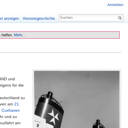
Anmelden
xt anzeigen
Versionsgeschichte
 helfen.
Mehr...
AND
und
igens für die
Deutschland zu
haven am
21.
n
Cuxhaven
hr und zu
reuzfahrt am