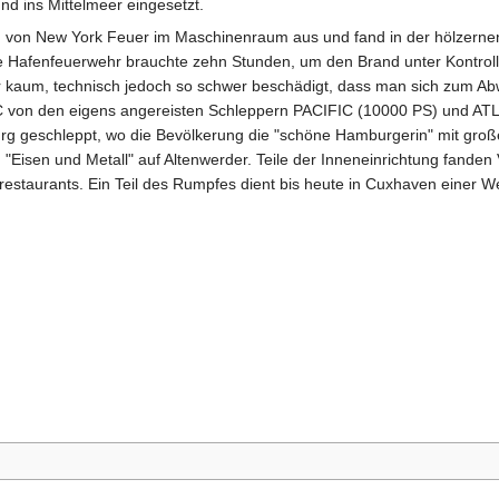
d ins Mittelmeer eingesetzt.
 von New York Feuer im Maschinenraum aus und fand in der hölzerne
ie Hafenfeuerwehr brauchte zehn Stunden, um den Brand unter Kontroll
r kaum, technisch jedoch so schwer beschädigt, dass man sich zum A
 von den eigens angereisten Schleppern PACIFIC (10000 PS) und AT
g geschleppt, wo die Bevölkerung die "schöne Hamburgerin" mit groß
"Eisen und Metall" auf Altenwerder. Teile der Inneneinrichtung fande
staurants. Ein Teil des Rumpfes dient bis heute in Cuxhaven einer Wer