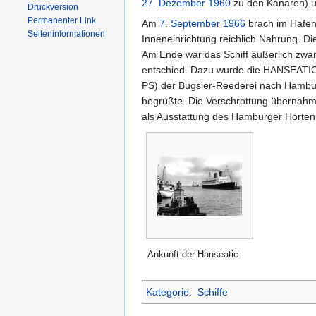
27. Dezember
1960
zu den Kanaren) un
Druckversion
Permanenter Link
Am
7. September
1966
brach im Hafen
Seiten­informationen
Inneneinrichtung reichlich Nahrung. D
Am Ende war das Schiff äußerlich zwa
entschied. Dazu wurde die HANSEATIC
PS) der Bugsier-Reederei nach Hambur
begrüßte. Die Verschrottung übernahm 
als Ausstattung des Hamburger Hortenre
Ankunft der Hanseatic
Kategorie
:
Schiffe