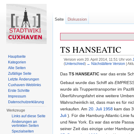
Seite
Diskussion
TS HANSEATIC
Hauptseite
Version vom 20. April 2014, 11:51 Uhr von
Kategorien
(
Unterschied
)
← Nächstältere Version
| Akt
Wechseln zu:
Navigation
,
Suche
Alle Seiten
Zufällige Seite
Das
TS HANSEATIC
war das erste Sch
Letzte Änderungen
Gebaut wurde das Schiff als
EMPRESS
Cuxhaven-Weblinks
wurde als Truppentransporter im Pazif
Erste Schritte
Überführungsfahrt eine weitere Umbe
Impressum
Datenschutzerklärung
Wahrscheinlich ist, dass man es für ni
verkaufen. Am
20. Juli
1958
kam das 30
Werkzeuge
Juli
). Für die Hamburg-Atlantic-Linie 
Links auf diese Seite
Änderungen an
und New York. Es war das erste Passag
verlinkten Seiten
seiner Zeit das einzige unter Hambur
Spezialseiten