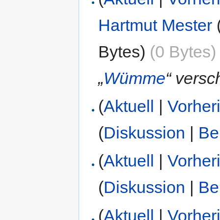
Hartmut Mester
Bytes)
(0 Bytes)
„
Wümme
“ vers
(
Aktuell
|
Vorher
(
Diskussion
|
Be
(
Aktuell
|
Vorher
(
Diskussion
|
Be
(
Aktuell
|
Vorher