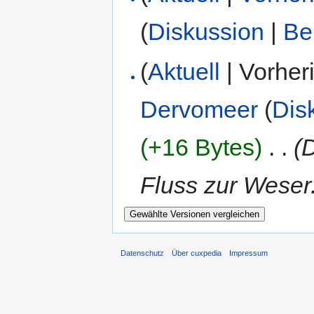
(
Diskussion
|
Be
(
Aktuell
| Vorher
Dervomeer
(
Dis
(+16 Bytes)
‎
. .
(
Fluss zur Weser.
Datenschutz
Über cuxpedia
Impressum