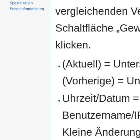
Spezialseiten
vergleichenden V
Seiten­informationen
Schaltfläche „Gew
klicken.
(Aktuell) = Unte
(Vorherige) = Un
Uhrzeit/Datum = 
Benutzername/IP
Kleine Änderun