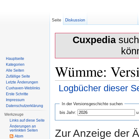
Seite
Diskussion
Cuxpedia
sucht
kön
Hauptseite
Wümme: Versi
Kategorien
Alle Seiten
Zufällige Seite
Letzte Änderungen
Logbücher dieser Se
Cuxhaven-Weblinks
Erste Schritte
Wechseln zu:
Navigation
,
Suche
Impressum
In der Versionsgeschichte suchen
Datenschutzerklärung
bis Jahr:
u
Werkzeuge
Links auf diese Seite
Änderungen an
Zur Anzeige der 
verlinkten Seiten
Atom