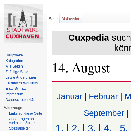
Seite
Diskussion
Cuxpedia
sucht
kön
Hauptseite
14. August
Kategorien
Alle Seiten
Zufällige Seite
Letzte Änderungen
Wechseln zu:
Navigation
,
Suche
Cuxhaven-Weblinks
Erste Schritte
Januar
|
Februar
|
M
Impressum
Datenschutzerklärung
Werkzeuge
September
|
Links auf diese Seite
Änderungen an
verlinkten Seiten
1.
|
2.
|
3.
|
4.
|
5.
Spezialseiten