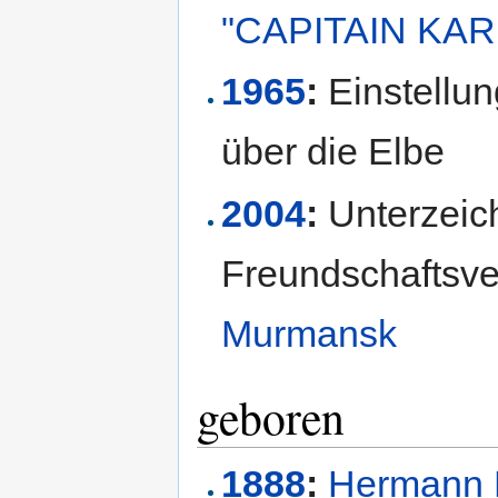
"CAPITAIN KA
1965
:
Einstellu
über die Elbe
2004
:
Unterzeic
Freundschaftsver
Murmansk
geboren
1888
:
Hermann 