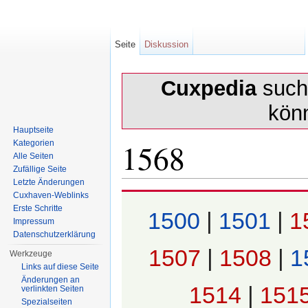
Seite
Diskussion
Cuxpedia
sucht
kön
Hauptseite
1568
Kategorien
Alle Seiten
Zufällige Seite
Letzte Änderungen
Wechseln zu:
Navigation
,
Suche
Cuxhaven-Weblinks
Erste Schritte
1500
|
1501
|
1
Impressum
Datenschutzerklärung
1507
|
1508
|
1
Werkzeuge
Links auf diese Seite
Änderungen an
1514
|
151
verlinkten Seiten
Spezialseiten