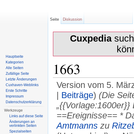
Seite
Diskussion
Cuxpedia
sucht
kön
Hauptseite
1663
Kategorien
Alle Seiten
Zufällige Seite
Letzte Änderungen
Version vom 5. Mär
Cuxhaven-Weblinks
Erste Schritte
|
Beiträge
)
(Die Sei
Impressum
Datenschutzerklärung
„{{Vorlage:1600er}} 
Werkzeuge
==Ereignisse== * Da
Links auf diese Seite
Änderungen an
Amtmanns
zu
Ritzeb
verlinkten Seiten
Spezialseiten