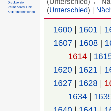
(Unterschied) ← Näc
Druckversion
Permanenter Link
(
Unterschied
) |
Näch
Seiten­informationen
Wechseln zu:
Navigation
,
Suche
1600
|
1601
|
1
1607
|
1608
|
1
1614
|
161
1620
|
1621
|
1
1627
|
1628
|
1
1634
|
163
1640
|
1641
|
1