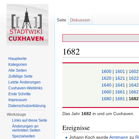
Seite
Diskussion
1682
Hauptseite
Wechseln zu:
Navigation
,
Suche
Kategorien
Alle Seiten
1600
|
1601
|
160
Zufällige Seite
1620
|
1621
|
162
Letzte Änderungen
1640
|
1641
|
164
Cuxhaven-Weblinks
1660
|
1661
|
166
Erste Schritte
1680
|
1681
|
168
Impressum
Datenschutzerklärung
Das Jahr
1682
in und um Cuxhaven.
Werkzeuge
Links auf diese Seite
Ereignisse
Änderungen an
verlinkten Seiten
Spezialseiten
Johann Koch wurde
Amtmann
zu
R