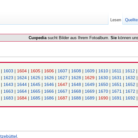
Lesen
Quellte
Cuxpedia
sucht Bilder aus Ihrem Fotoalbum.
Sie
können uns
2
|
1603
|
1604
|
1605
|
1606
|
1607
|
1608
|
1609
|
1610
|
1611
|
1612
2
|
1623
|
1624
|
1625
|
1626
|
1627
|
1628
|
1629
|
1630
|
1631
|
1632
2
|
1643
|
1644
|
1645
|
1646
|
1647
|
1648
|
1649
|
1650
|
1651
|
1652
2
|
1663
|
1664
|
1665
|
1666
|
1667
|
1668
|
1669
|
1670
|
1671
|
1672
2
|
1683
|
1684
|
1685
|
1686
|
1687
|
1688
|
1689
|
1690
|
1691
|
1692
itzebüttel
.