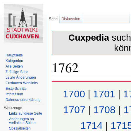
Seite
Diskussion
Cuxpedia
sucht
kön
Hauptseite
1762
Kategorien
Alle Seiten
Zufällige Seite
Letzte Änderungen
Wechseln zu:
Navigation
,
Suche
Cuxhaven-Weblinks
Erste Schritte
1700
|
1701
|
1
Impressum
Datenschutzerklärung
1707
|
1708
|
1
Werkzeuge
Links auf diese Seite
Änderungen an
1714
|
171
verlinkten Seiten
Spezialseiten