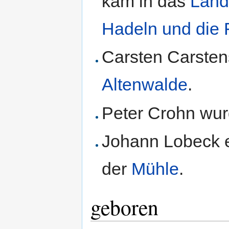
kam in das
Land
Hadeln und die 
Carsten Carste
Altenwalde
.
Peter Crohn wu
Johann Lobeck 
der
Mühle
.
geboren