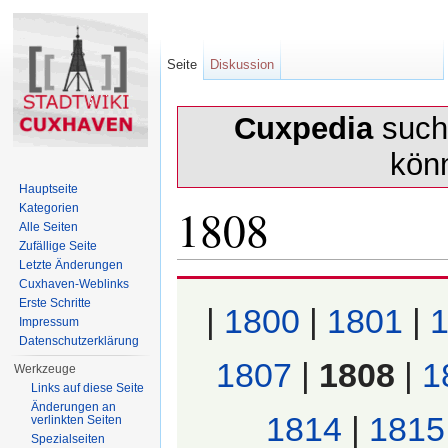
Seite
Diskussion
Cuxpedia
sucht
kön
Hauptseite
1808
Kategorien
Alle Seiten
Zufällige Seite
Letzte Änderungen
Wechseln zu:
Navigation
,
Suche
Cuxhaven-Weblinks
Erste Schritte
|
1800
|
1801
|
Impressum
Datenschutzerklärung
1807
|
1808
|
1
Werkzeuge
Links auf diese Seite
Änderungen an
1814
|
1815
verlinkten Seiten
Spezialseiten