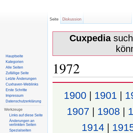
Seite
Diskussion
Cuxpedia
sucht
kön
Hauptseite
1972
Kategorien
Alle Seiten
Zufällige Seite
Letzte Änderungen
Wechseln zu:
Navigation
,
Suche
Cuxhaven-Weblinks
Erste Schritte
1900
|
1901
|
1
Impressum
Datenschutzerklärung
1907
|
1908
|
Werkzeuge
Links auf diese Seite
Änderungen an
1914
|
191
verlinkten Seiten
Spezialseiten