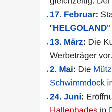
gleichzeitig. Der
17. Februar
:
Sta
"
HELGOLAND
"
13. März
:
Die Ku
Werbeträger vor
2. Mai
:
Die
Mütze
Schwimmdock
i
24. Juni
:
Eröffn
Hallenbades
in