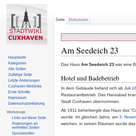
Seite
Diskussion
Am Seedeich 23
Hauptseite
Wechseln zu:
Navigation
,
Suche
Kategorien
Das Haus
Am Seedeich 23
war eine Ba
Alle Seiten
Zufällige Seite
Hotel und Badebetrieb
Letzte Änderungen
Cuxhaven-Weblinks
In dem Gebäude befand sich ab Juli
1
Erste Schritte
Restaurantbetrieb. Das Hansabad br
Impressum
Stadt Cuxhaven übernommen.
Datenschutzerklärung
Ab 1911 beherbergte das Haus das "Caf
Werkzeuge
wurde. Im gleichen Jahre, am
3. Nove
Links auf diese Seite
weichen, in seinen Räumen wurde das 
Änderungen an
verlinkten Seiten
Spezialseiten