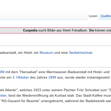
Lesen
Quellte
Cuxpedia
sucht Bilder aus Ihrem Fotoalbum.
Sie
können uns
deanstalt, ein Hotel, ein
Museum
und eine
Seefahrtschule
888
mit dem "Hansabad" eine Warmwasser-Badeanstalt mit Hotel- und
annte am
3. Oktober
des Jahres
1899
aus, wurde wieder instandgesetzt
e Atlantic", welches 1923 unter seinem Pächter Fritz Schnabel zum "S
mber
, fand die Wiedereröffnung als Kurbad statt. Das Stadt-Kaffee mu
"NS-Gauamt für Beamte" untergebracht, während der Badebetrieb wei