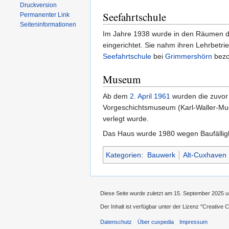
Druckversion
Seefahrtschule
Permanenter Link
Seiten­informationen
Im Jahre 1938 wurde in den Räumen d
eingerichtet. Sie nahm ihren Lehrbetr
Seefahrtschule
bei
Grimmershörn
bezo
Museum
Ab dem
2. April
1961
wurden die zuvor
Vorgeschichtsmuseum (Karl-Waller-Mu
verlegt wurde.
Das Haus wurde 1980 wegen Baufälligk
Kategorien
:
Bauwerk
Alt-Cuxhaven
Diese Seite wurde zuletzt am 15. September 2025 u
Der Inhalt ist verfügbar unter der Lizenz
''Creative
Datenschutz
Über cuxpedia
Impressum