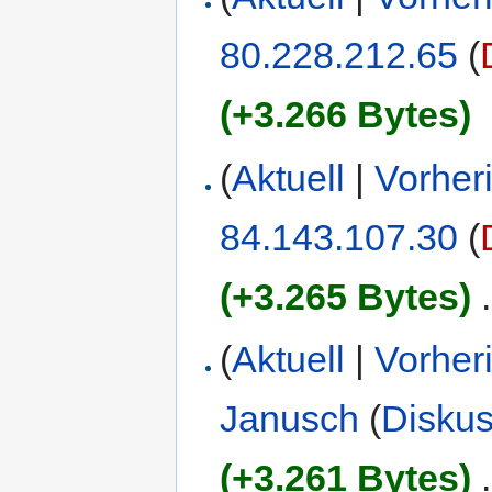
80.228.212.65
(
(+3.266 Bytes)
(
Aktuell
|
Vorher
84.143.107.30
(
(+3.265 Bytes)
‎
.
(
Aktuell
|
Vorher
Janusch
(
Diskus
(+3.261 Bytes)
‎
.