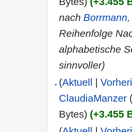
Bytes)
(+3.455 
nach
Borrmann,
Reihenfolge Nac
alphabetische S
sinnvoller)
(
Aktuell
|
Vorher
ClaudiaManzer
Bytes)
(+3.455 
(
Aktuell
|
Vorher