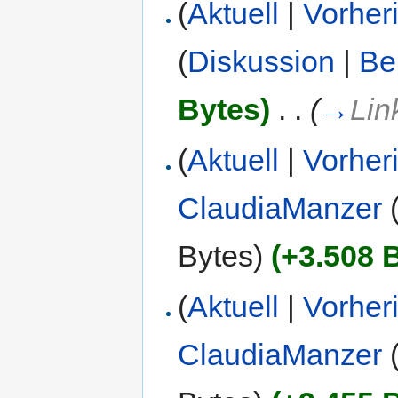
(
Aktuell
|
Vorher
(
Diskussion
|
Be
Bytes)
‎
. .
(
→
Lin
(
Aktuell
|
Vorher
ClaudiaManzer
Bytes)
(+3.508 
(
Aktuell
|
Vorher
ClaudiaManzer