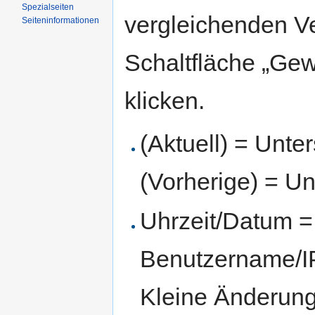
Spezialseiten
vergleichenden V
Seiten­informationen
Schaltfläche „Gew
klicken.
(Aktuell) = Unte
(Vorherige) = Un
Uhrzeit/Datum = 
Benutzername/IP
Kleine Änderun