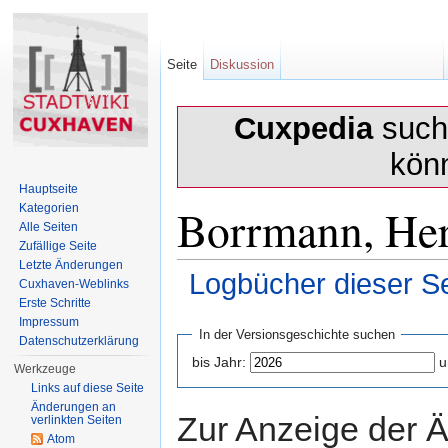
Seite
Diskussion
Cuxpedia
sucht
kön
Hauptseite
Borrmann, Her
Kategorien
Alle Seiten
Zufällige Seite
Letzte Änderungen
Logbücher dieser Se
Cuxhaven-Weblinks
Erste Schritte
Wechseln zu:
Navigation
,
Suche
Impressum
In der Versionsgeschichte suchen
Datenschutzerklärung
bis Jahr:
u
Werkzeuge
Links auf diese Seite
Änderungen an
Zur Anzeige der 
verlinkten Seiten
Atom