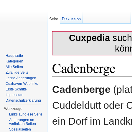
Seite
Diskussion
Cuxpedia
sucht
kön
Hauptseite
Cadenberge
Kategorien
Alle Seiten
Zufällige Seite
Letzte Änderungen
Wechseln zu:
Navigation
,
Suche
Cuxhaven-Weblinks
Cadenberge
(pla
Erste Schritte
Impressum
Datenschutzerklärung
Cuddeldutt oder 
Werkzeuge
Links auf diese Seite
ein Dorf im Landk
Änderungen an
verlinkten Seiten
Spezialseiten